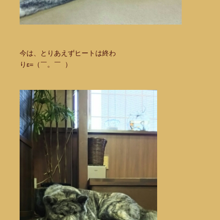
今は、とりあえずヒートは終わ
りε=（￣。￣ ）