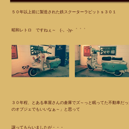
５０年以上前に製造された鉄スクーターラビットｓ３０１
昭和レトロ ですねぇ～ (-。-)y-゜゜゜
３０年程、とある車屋さんの倉庫でズ～っと眠ってた不動車だっ
のオブジェでもいいなぁ～」と思って
譲ってもらいましたが・・・