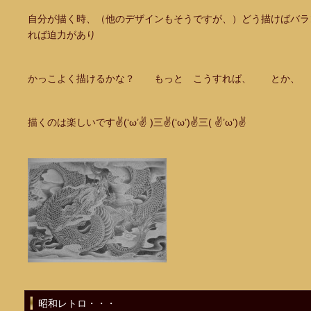
自分が描く時、（他のデザインもそうですが、）どう描けばバラ
れば迫力があり
かっこよく描けるかな？ もっと こうすれば、 とか、 
描くのは楽しいです✌(‘ω’✌ )三✌(‘ω’)✌三( ✌’ω’)✌
昭和レトロ・・・