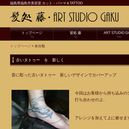
福島県福島市美容室 カット・パーマ＆TATTOO
トップページ
髪処 藤
ART STUDIO G
Top
Fuji
Gaku
トップページ
> 未分類
古いタトゥー を 新しく
昔に彫った古いタトゥー 新しいデザインでカバーアップ
今回はお客様から持ち込みの
打ち合わせの上、
アレンジを加えて上に被せま