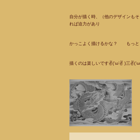
自分が描く時、（他のデザインもそ
れば迫力があり
かっこよく描けるかな？ もっと
描くのは楽しいです✌(‘ω’✌ )三✌(‘ω’)