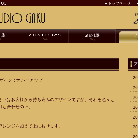
OO
トップページ
 藤
ART STUDIO GAKU
店舗概要
ブ
i
Gaku
Shop
ア
2
ザインでカバーアップ
2
2
今回はお客様から持ち込みのデザインですが、それを色々と
打ち合わせの上、
2
2
アレンジを加えて上に被せます。
2
2