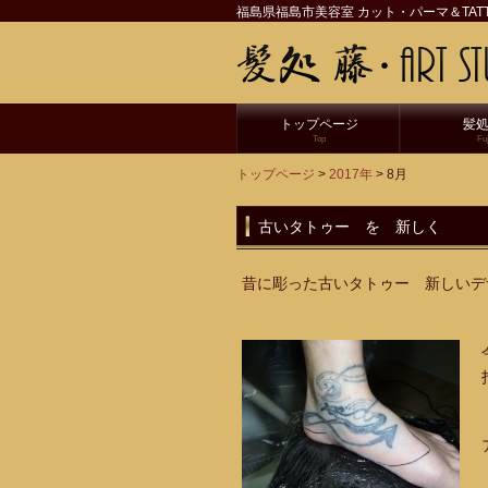
福島県福島市美容室 カット・パーマ＆TATT
トップページ
髪処
Top
Fuj
トップページ
>
2017年
> 8月
古いタトゥー を 新しく
昔に彫った古いタトゥー 新しいデ