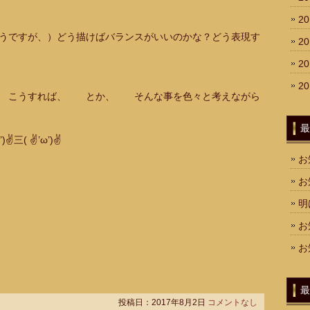
2
うですが、）どう描けばバランスがいいのかな？どう表現す
2
2
2
 こうすれば、 とか、 そんな事を色々と考えながら
最
✌三( ✌’ω’)✌
お
お
明
お
お
最
投稿日：2017年8月2日
コメントなし