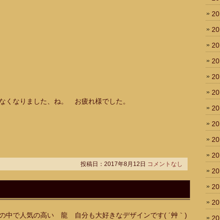
2
2
2
2
2
2
なくなりました、ね。 お疲れ様でした。
2
2
2
2
投稿日：2017年8月12日
コメントなし
2
2
2
中で人気の高い 龍 自分も大好きなデザインです( ´艸｀)
2