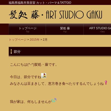
福島県福島市美容室 カット・パーマ＆TATTOO
トップページ
髪処 藤
ART STUDIO G
Top
Fuji
Gaku
トップページ
>
2015年
> 2月
節分
こんにちは(^-^)髪処・藤です。
今日は、節分ですね
みなさんは豆まきして、恵方巻き食べたりするんでしょうね
我が家は、何もしませんが