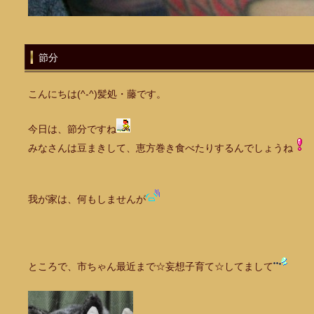
節分
こんにちは(^-^)髪処・藤です。
今日は、節分ですね
みなさんは豆まきして、恵方巻き食べたりするんでしょうね
我が家は、何もしませんが
ところで、市ちゃん最近まで☆妄想子育て☆してまして