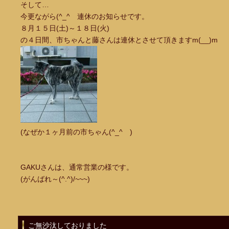
そして…
今更ながら(^_^ゞ連休のお知らせです。
８月１５日(土)～１８日(火)
の４日間、市ちゃんと藤さんは連休とさせて頂きますm(__)m
(なぜか１ヶ月前の市ちゃん(^_^ゞ)
GAKUさんは、通常営業の様です。
(がんばれ～(^.^)/~~~)
ご無沙汰しておりました