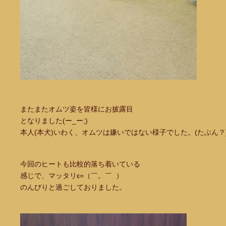
またまたオムツ姿を皆様にお披露目
となりました(ー_ー;)
本人(本犬)いわく、オムツは嫌いではない様子でした。(たぶん？
今回のヒートも比較的落ち着いている
感じで、マッタリε=（￣。￣ ）
のんびりと過ごしておりました。