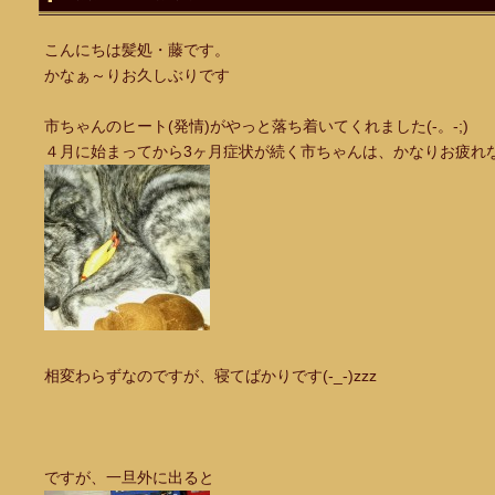
こんにちは髪処・藤です。
かなぁ～りお久しぶりです
市ちゃんのヒート(発情)がやっと落ち着いてくれました(-。-;)
４月に始まってから3ヶ月症状が続く市ちゃんは、かなりお疲れ
相変わらずなのですが、寝てばかりです(-_-)zzz
ですが、一旦外に出ると