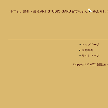
今年も、髪処・藤＆ART STUDIO GAKU＆市ちゃん
をよろし
トップページ
店舗概要
サイトマップ
Copyright © 2026
髪処藤・A