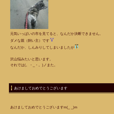
元気いっぱいの市を見てると、なんだか決断できません。
ダメな親（飼い主）です
なんだか、しんみりしてしまいましたが
沢山悩みたいと思います。
それでは(。・_・。)ノまた。
あけましておめでとうございます
あけましておめでとうございますm(_ _)m