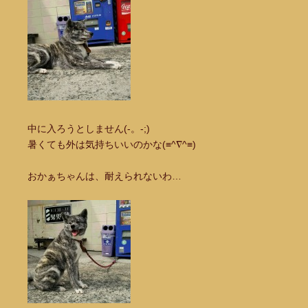
中に入ろうとしません(-。-;)
暑くても外は気持ちいいのかな(≡^∇^≡)
おかぁちゃんは、耐えられないわ…