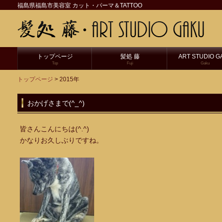
福島県福島市美容室 カット・パーマ＆TATTOO
トップページ
髪処 藤
ART STUDIO G
Top
Fuji
Gaku
トップページ
> 2015年
おかげさまで(^_^)
皆さんこんにちは(^.^)
かなりお久しぶりですね。