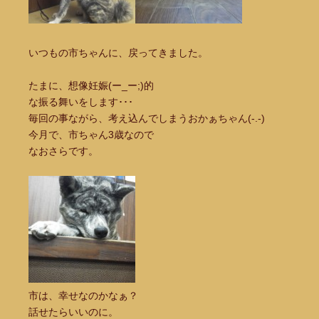
いつもの市ちゃんに、戻ってきました。
たまに、想像妊娠(ー_ー;)的
な振る舞いをします･･･
毎回の事ながら、考え込んでしまうおかぁちゃん(-.-)
今月で、市ちゃん3歳なので
なおさらです。
市は、幸せなのかなぁ？
話せたらいいのに。